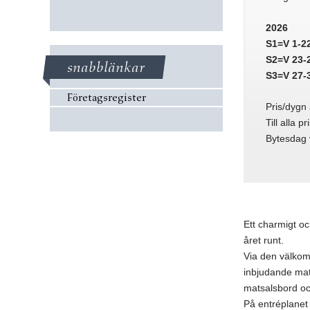
2026
S1=V 1-2
S2=V 23-
snabblänkar
S3=V 27-
Företagsregister
Pris/dygn 
​Till alla 
Bytesdag 
Ett charmigt oc
året runt.
Via den välkomn
inbjudande mat
matsalsbord oc
På entréplanet 