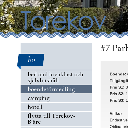
#7 Par
bo
bed and breakfast och
Boende:
självhushåll
Tillgängl
Pris S1:
8
boendeförmedling
Pris S2:
1
camping
Pris S3:
1
hotell
Villkor
flytta till Torekov-
Endast ve
Bjäre
Obligator