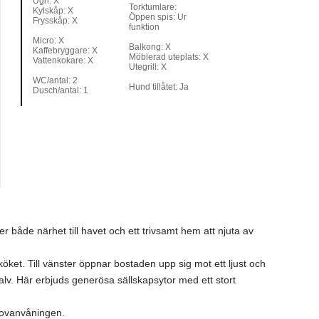
Ugn: X
Torktumlare:
Kylskåp: X
Öppen spis: Ur
Frysskåp: X
funktion
Micro: X
Balkong: X
Kaffebryggare: X
Möblerad uteplats: X
Vattenkokare: X
Utegrill: X
WC/antal: 2
Hund tillåtet: Ja
Dusch/antal: 1
r både närhet till havet och ett trivsamt hem att njuta av
öket. Till vänster öppnar bostaden upp sig mot ett ljust och
 Här erbjuds generösa sällskapsytor med ett stort
h ovanvåningen.