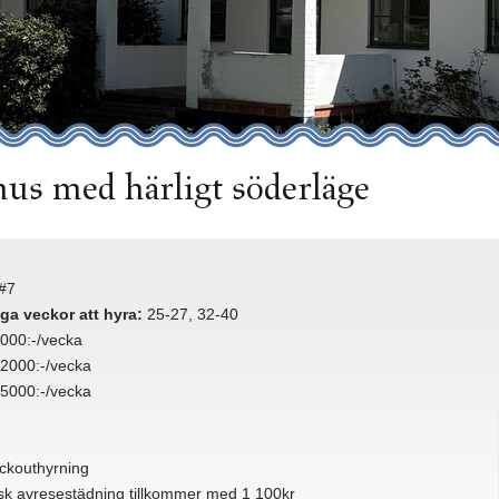
hus med härligt söderläge
#7
iga veckor att hyra:
25-27, 32-40
000:-/vecka
2000:-/vecka
5000:-/vecka
ckouthyrning
isk avresestädning tillkommer med 1 100kr