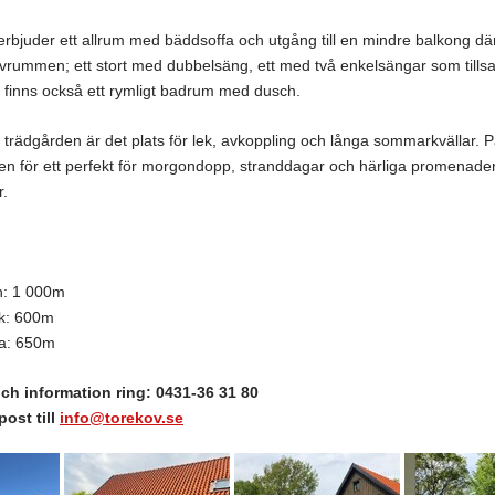
rbjuder ett allrum med bäddsoffa och utgång till en mindre balkong dä
sovrummen; ett stort med dubbelsäng, ett med två enkelsängar som til
 finns också ett rymligt badrum med dusch.
trädgården är det plats för lek, avkoppling och långa sommarkvällar. På
en för ett perfekt för morgondopp, stranddagar och härliga promenader 
r.
n: 1 000m
ik: 600m
ga: 650m
ch information ring: 0431-36 31 80
post till
info@torekov.se