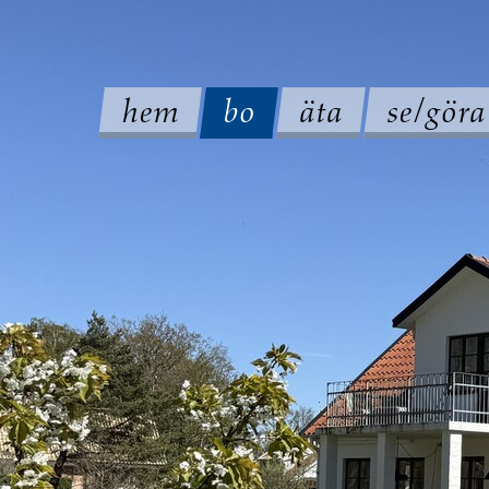
hem
bo
äta
se/göra