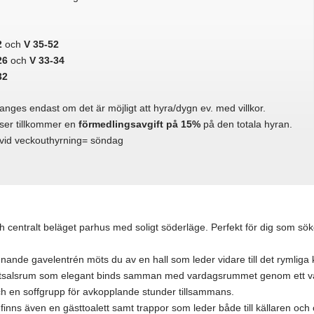
2
och
V 35-52
26
och
V 33-34
32
anges endast om det är möjligt att hyra/dygn ev. med villkor.
priser tillkommer en
förmedlingsavgift på 15%
på den totala hyran.
vid veckouthyrning= söndag
h centralt beläget parhus med soligt söderläge. Perfekt för dig som söke
ande gavelentrén möts du av en hall som leder vidare till det rymliga k
salsrum som elegant binds samman med vardagsrummet genom ett valv.
h en soffgrupp för avkopplande stunder tillsammans.
finns även en gästtoalett samt trappor som leder både till källaren oc