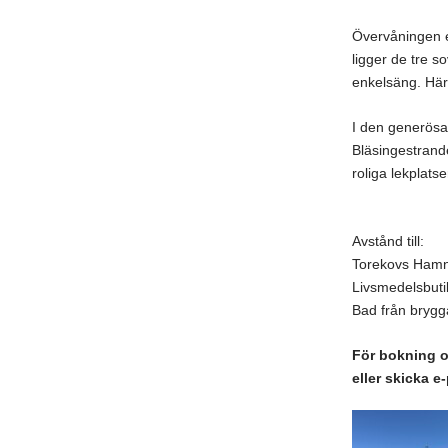
Övervåningen e
ligger de tre 
enkelsäng. Här
I den generösa 
Bläsingestrand
roliga lekplatse
Avstånd till:
Torekovs Ham
Livsmedelsbut
Bad från bryg
För bokning o
eller skicka e-