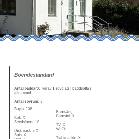
Boendestandard
Antal bäddar:
6, varav 1 sovplats i bäddsoffa i
allrummet
Antal sovrum:
3
Boyta: 138
Barnsäng:
Barnstol: X
Kök: X
Servis/pers: 10
TV: X
Wi-Fi:
Diskmaskin: X
Spis: X
Tvättmaskin: X