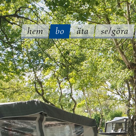
hem
bo
äta
se/göra