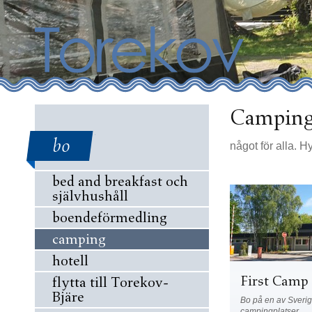
Campin
bo
något för alla. Hy
bed and breakfast och
självhushåll
boendeförmedling
camping
hotell
First Camp
flytta till Torekov-
Bjäre
Bo på en av Sverig
campingplatser