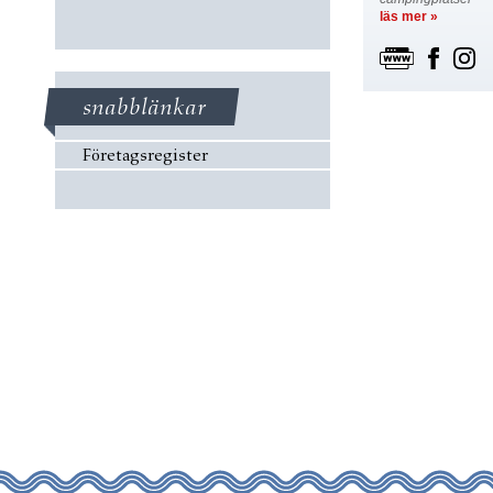
läs mer »
snabblänkar
Företagsregister