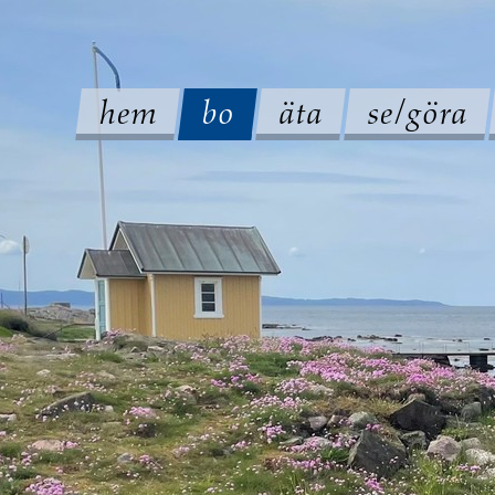
hem
bo
äta
se/göra