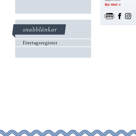
läs mer »
snabblänkar
Företagsregister