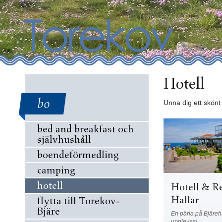
Hotell
bo
Unna dig ett skönt 
bed and breakfast och
självhushåll
boendeförmedling
camping
hotell
Hotell & R
Hallar
flytta till Torekov-
Bjäre
En pärla på Bjäre
upplevas!