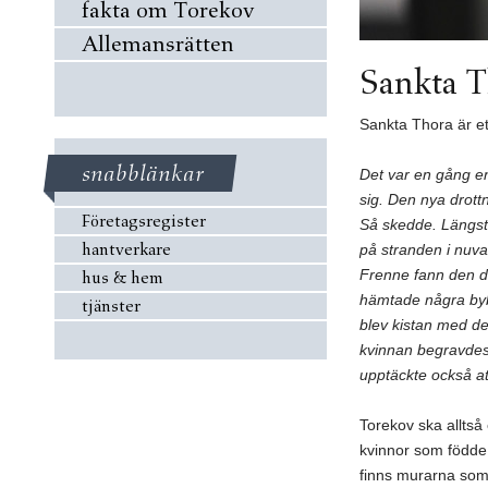
fakta om Torekov
Allemansrätten
Sankta 
Sankta Thora är et
snabblänkar
Det var en gång en
sig. Den nya drott
Företagsregister
Så skedde. Längst 
hantverkare
på stranden i nuva
Frenne fann den dö
hus & hem
hämtade några bybo
tjänster
blev kistan med de
kvinnan begravdes
upptäckte också at
Torekov ska alltså
kvinnor som födde 
finns murarna som 