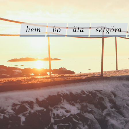
hem
bo
äta
se/göra