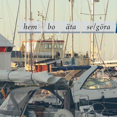
hem
bo
äta
se/göra