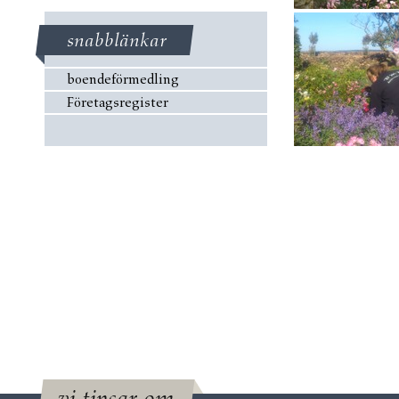
snabblänkar
boendeförmedling
Företagsregister
vi tipsar om