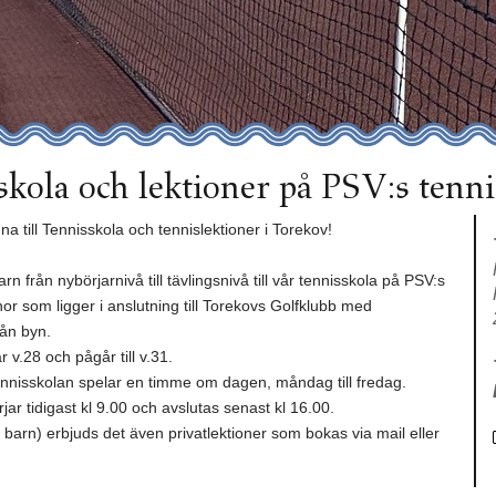
skola och lektioner på PSV:s tenn
a till Tennisskola och tennislektioner i Torekov!
n från nybörjarnivå till tävlingsnivå till vår tennisskola på PSV:s
or som ligger i anslutning till Torekovs Golfklubb med
rån byn.
 v.28 och pågår till v.31.
tennisskolan spelar en timme om dagen, måndag till fredag.
jar tidigast kl 9.00 och avslutas senast kl 16.00.
barn) erbjuds det även privatlektioner som bokas via mail eller