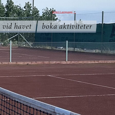
Select Language
▼
 vid havet
boka aktiviteter