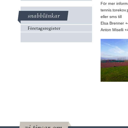
För mer informat
tennis.toreko
snabblänkar
eller sms till
Elsa Brenner +
Företagsregister
Anton Miselli 
vi tipsar om