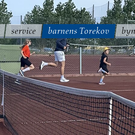
service
barnens Torekov
byn