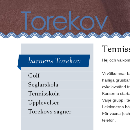
Tennis
barnens Torekov
Hej och välkomn
Vi välkomnar bar
Golf
härliga grusban
Seglarskola
cykelavstånd f
Tennisskola
Kurserna startar
Varje grupp i 
Upplevelser
Lektionerna bör
Torekovs sägner
För vuxna (och 
telefon.