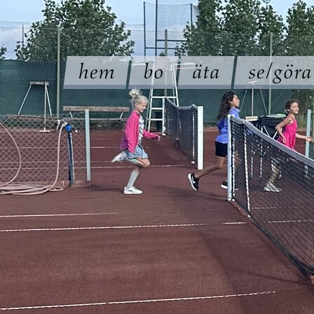
hem
bo
äta
se/göra