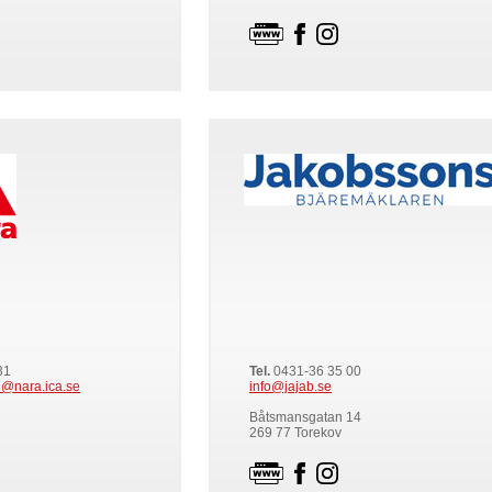
31
Tel.
0431-36 35 00
@nara.ica.se
info@jajab.se
Båtsmansgatan 14
269 77 Torekov