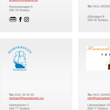
torekov@firstcamp.se
Tel.
0431-36392
Flymossavägen 5
269 78 Torekov
Slånvägen 9
269 78 Torekov
Tel.
0431 36 44 00
Tel.
0431-36469
michael@hamnkrogen.nu
info@harmarksb
Hamnplanen 1
Litorinavägen 15
269 77 Torekov
269 77 Torekov