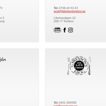
70
Tel.
0708-44 53 43
post@fabrikentorekov.se
n 2
Litorinavägen 19
arup
269 77 Torekov
Tel.
0431-364590