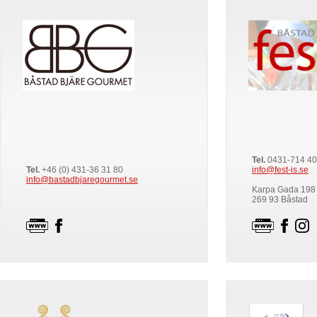
Tel.
0431-714 40
Tel.
+46 (0) 431-36 31 80
info@fest-is.se
info@bastadbjaregourmet.se
Karpa Gada 198
269 93 Båstad