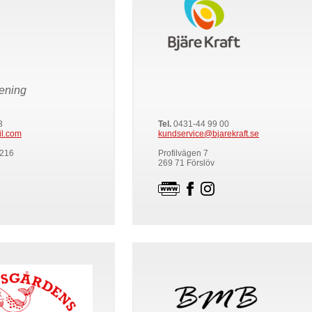
ening
3
Tel.
0431-44 99 00
l.com
kundservice@bjarekraft.se
 216
Profilvägen 7
269 71 Förslöv