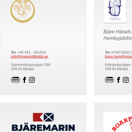
Bjäre Härads
Hembygdsför
Tel.
+46 431 - 361053
Tel.
0708-55621
info@bjaregolfklubb.se
bjare.hem@gmai
Salomonhögsvägen 336
Erikstorpsvägen
269 93 Båstad
269 94 Båstad