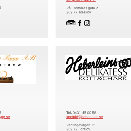
jarl@swensons.se
6
Pål Romares gata 2
269 77 Torekov
5
Tel.
0431-45 00 58
ygg.se
kontakt@heberleins.se
Vantingevägen 15
269 72 Förslöv