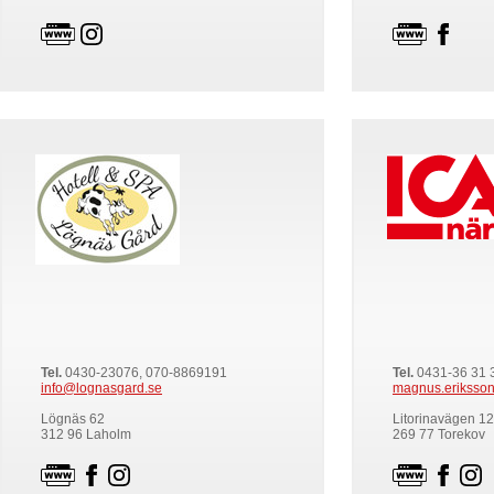
Tel.
0430-23076, 070-8869191
Tel.
0431-36 31 
info@lognasgard.se
magnus.eriksson
Lögnäs 62
Litorinavägen 12
312 96 Laholm
269 77 Torekov