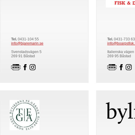
Tel.
0431-104 55
Tel.
0431-733 63
info@bjaremarin.se
info@boarpsfisk
Svenstadsvägen 5
Italienska vägen
269 91 Båstad
269 95 Båstad