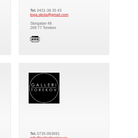
Tel.
0431-36 35 43
toga.skola@gmail.com
Storgatan 48
269 77 Torekov
Tel.
0735-063691