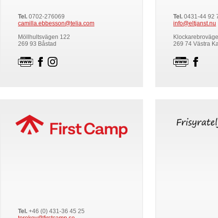
Tel.
0702-276069
Tel.
0431-44 92 
camilla.ebbesson@telia.com
info@eltjanst.nu
Möllhultsvägen 122
Klockarebroväge
269 93 Båstad
269 74 Västra K
Tel.
+46 (0) 431-36 45 25