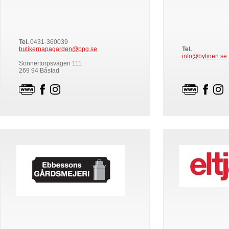
Tel.
0431-360039
butikernapagarden@bpg.se
Tel.
info@bylinen.se
Sönnertorpsvägen 111
269 94 Båstad