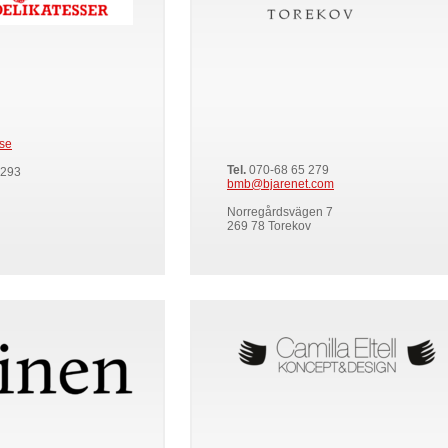
.se
Tel.
070-68 65 279
 293
bmb@bjarenet.com
Norregårdsvägen 7
269 78 Torekov