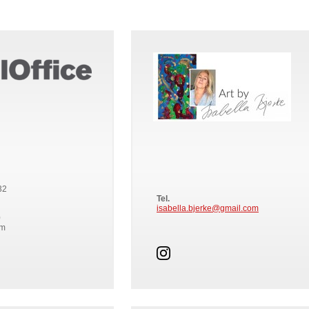
32
Tel.
isabella.bjerke@gmail.com
0
lm