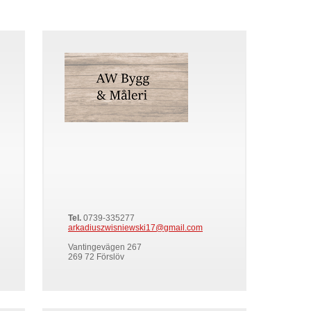
Tel.
0739-335277
arkadiuszwisniewski17@gmail.com
Vantingevägen 267
269 72 Förslöv