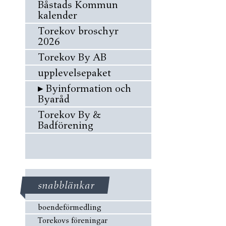
Båstads Kommun
kalender
Torekov broschyr
2026
Torekov By AB
upplevelsepaket
▸
Byinformation och
Byaråd
Torekov By &
Badförening
snabblänkar
boendeförmedling
Torekovs föreningar