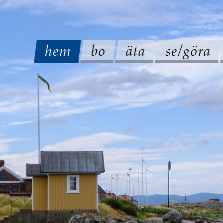
hem
bo
äta
se/göra