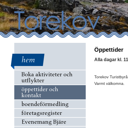
Öppettider
hem
Alla dagar kl. 1
Boka aktiviteter och
Torekov Turistbyrå
utflykter
Varmt välkomna.
öppettider och
kontakt
boendeförmedling
företagsregister
Evenemang Bjäre