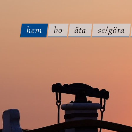
hem
bo
äta
se/göra