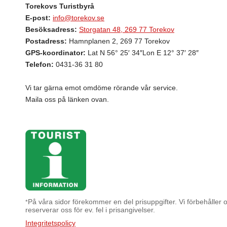
Torekovs Turistbyrå
E-post:
info@torekov.se
Besöksadress:
Storgatan 48, 269 77 Torekov
Postadress:
Hamnplanen 2, 269 77 Torekov
GPS-koordinator:
Lat N 56° 25′ 34″Lon E 12° 37′ 28″
Telefon:
0431-36 31 80
Vi tar gärna emot omdöme rörande vår service.
Maila oss på länken ovan.
På våra sidor förekommer en del prisuppgifter. Vi förbehåller os
*
reserverar oss för ev. fel i prisangivelser.
Integritetspolicy