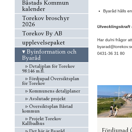
Båstads Kommun
kalender
Byaråd hålls en
Torekov broschyr
2026
Utvecklingskraft
Torekov By AB
Har du/ni frågor 
upplevelsepaket
byarad@torekov.s
▾
Byinformation och
0431-36 31 80
Byaråd
▹
Detaljplan för Torekov
98:146 m.fl.
▹
Fördjupad Översiktsplan
för Torekov
▹
Kommunens detaljplaner
▹
Avslutade projekt
▹
Översiktsplan Båstad
kommun
▹
Projekt Torekov
Kallbadhus
Fördjupad 
▹
Det här är Byaråd