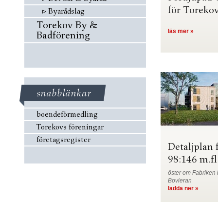
för Toreko
▹
Byarådslag
Torekov By &
läs mer »
Badförening
snabblänkar
boendeförmedling
Torekovs föreningar
företagsregister
Detaljplan 
98:146 m.fl
öster om Fabriken 
Bovieran
ladda ner »