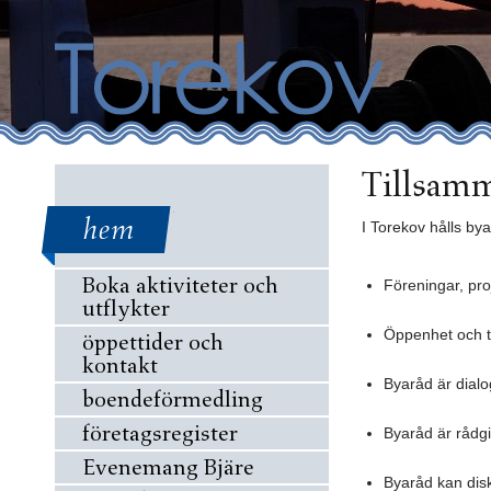
Tillsamm
hem
I Torekov hålls by
Boka aktiviteter och
Föreningar, proj
utflykter
Öppenhet och t
öppettider och
kontakt
Byaråd är dialo
boendeförmedling
företagsregister
Byaråd är rådg
Evenemang Bjäre
Byaråd kan disku