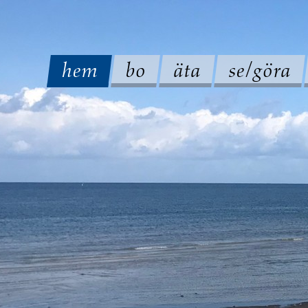
hem
bo
äta
se/göra