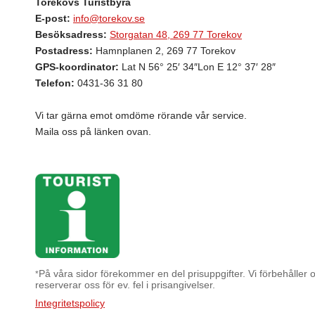
Torekovs Turistbyrå
E-post:
info@torekov.se
Besöksadress:
Storgatan 48, 269 77 Torekov
Postadress:
Hamnplanen 2, 269 77 Torekov
GPS-koordinator:
Lat N 56° 25′ 34″Lon E 12° 37′ 28″
Telefon:
0431-36 31 80
Vi tar gärna emot omdöme rörande vår service.
Maila oss på länken ovan.
På våra sidor förekommer en del prisuppgifter. Vi förbehåller os
*
reserverar oss för ev. fel i prisangivelser.
Integritetspolicy