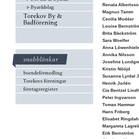
Renata Albertss
▹
Byarådslag
Magnus Tamm
Torekov By &
Cecilia Modéer
Badförening
Louise Bernströ
Brita Bäckström
Sara Woelfer
Anna Löwenhiel
Annika Nilsson
snabblänkar
Josefine Lundgr
Kristin Nööjd
boendeförmedling
Susanna Lyrdal 
Torekovs föreningar
Henrik Jorlén
företagsregister
Cia Bentzel Lind
Peter Ingvarson
Tomas Hammar
Hans Friberg
Elisabet Ringdah
Margareta Lagrel
Erik Bernström