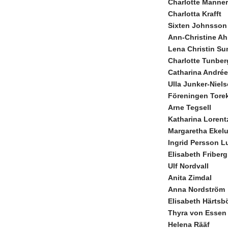
Charlotte Manne
Charlotta Krafft
Sixten Johnsso
Ann-Christine Ah
Lena Christin Su
Charlotte Tunbe
Catharina André
Ulla Junker-Niel
Föreningen Torek
Arne Tegsell
Katharina Lorent
Margaretha Ekel
Ingrid Persson 
Elisabeth Friberg
Ulf Nordvall
Anita Zimdal
Anna Nordström
Elisabeth Härtsb
Thyra von Essen
Helena Rääf