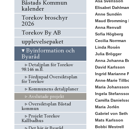
Åsa Svensson
Båstads Kommun
kalender
Elisabet Dahlman
Anne Sundén
Torekov broschyr
Maud Bromming 
2026
Anna Renvall
Torekov By AB
Sofia Högberg
upplevelsepaket
Cecilia Norrman
Linda Rosén
▾
Byinformation och
Julia Brögger
Byaråd
Anna Johanna B
▹
Detaljplan för Torekov
David Karlsson
98:146 m.fl.
Ingrid Marianne 
▹
Fördjupad Översiktsplan
Anne-Marie Tillb
för Torekov
Maria Johansson
▹
Kommunens detaljplaner
Ingela Stefanss
▹
Avslutade projekt
Camilla Daniels
▹
Översiktsplan Båstad
Maria Jorlén
kommun
Gabriel von Seth
▹
Projekt Torekov
Mats Karlsson
Kallbadhus
Bobbi Westrell
▹
Det här är Byaråd