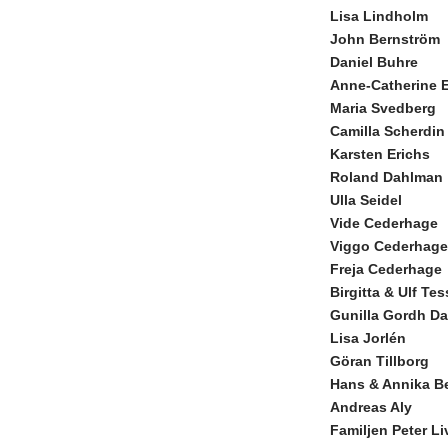
Lisa Lindholm
John Bernström
Daniel Buhre
Anne-Catherine 
Maria Svedberg
Camilla Scherdi
Karsten Erichs
Roland Dahlman
Ulla Seidel
Vide Cederhage
Viggo Cederhage
Freja Cederhage
Birgitta & Ulf Te
Gunilla Gordh D
Lisa Jorlén
Göran Tillborg
Hans & Annika B
Andreas Aly
Familjen Peter Li