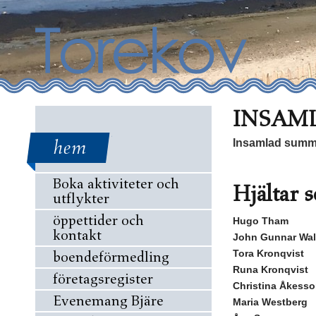
INSAML
hem
Insamlad summ
Boka aktiviteter och
Hjältar
utflykter
öppettider och
Hugo Tham
kontakt
John Gunnar Wal
Tora Kronqvist
boendeförmedling
Runa Kronqvist
företagsregister
Christina Åkess
Evenemang Bjäre
Maria Westberg