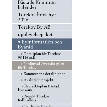
Båstads Kommun
kalender
Torekov broschyr
2026
Torekov By AB
upplevelsepaket
▾
Byinformation och
Byaråd
▹
Detaljplan för Torekov
98:146 m.fl.
▹
Fördjupad Översiktsplan
för Torekov
▹
Kommunens detaljplaner
▹
Avslutade projekt
▹
Översiktsplan Båstad
kommun
▹
Projekt Torekov
Kallbadhus
▹
Det här är Byaråd