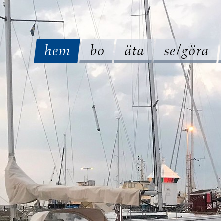
hem
bo
äta
se/göra