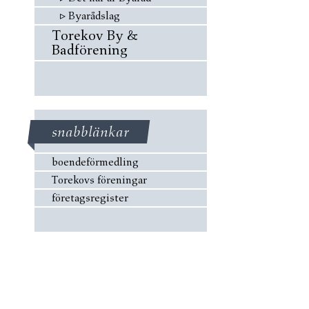
▹
Byarådslag
Torekov By &
Badförening
snabblänkar
boendeförmedling
Torekovs föreningar
företagsregister