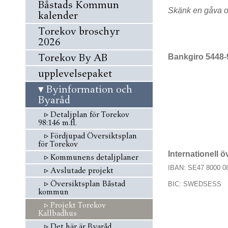
Båstads Kommun
Skänk en gåva oc
kalender
Torekov broschyr
2026
Torekov By AB
Bankgiro 544
upplevelsepaket
▾
Byinformation och
Byaråd
▹
Detaljplan för Torekov
98:146 m.fl.
▹
Fördjupad Översiktsplan
för Torekov
Internationell 
▹
Kommunens detaljplaner
IBAN: SE47 8000 0
▹
Avslutade projekt
▹
Översiktsplan Båstad
BIC: SWEDSESS
kommun
▹
Projekt Torekov
Kallbadhus
▹
Det här är Byaråd