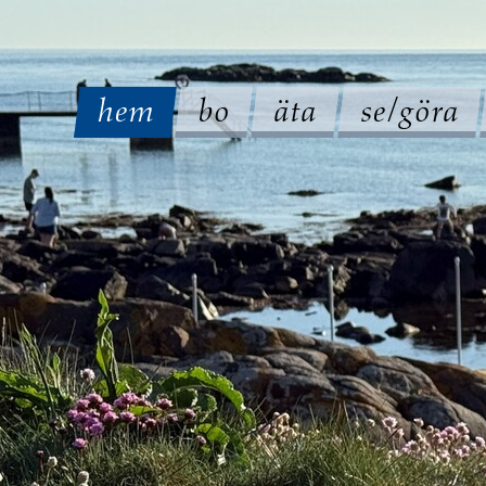
hem
bo
äta
se/göra