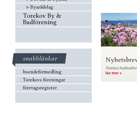
▹
Byarådslag
Torekov By &
Badförening
snabblänkar
Nyhetsbre
Torekov Kallbadhu
boendeförmedling
läs mer »
Torekovs föreningar
företagsregister