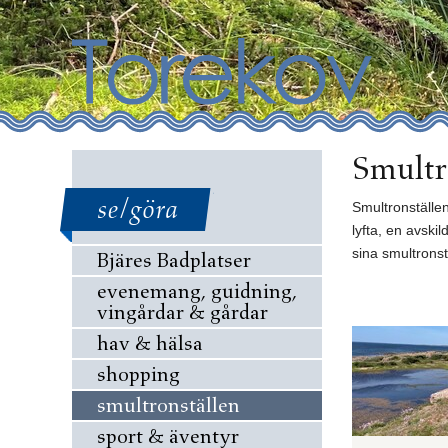
Smultr
se/göra
Smultronställen
lyfta, en avski
sina smultronst
Bjäres Badplatser
evenemang, guidning,
vingårdar & gårdar
hav & hälsa
shopping
smultronställen
sport & äventyr