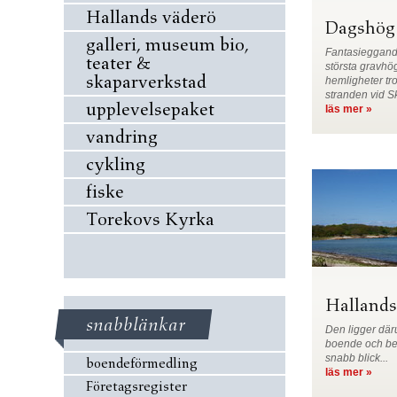
Hallands väderö
Dagshög
galleri, museum bio,
Fantasieggand
teater &
största gravhö
skaparverkstad
hemligheter tr
stranden vid Sk
upplevelsepaket
läs mer »
vandring
cykling
fiske
Torekovs Kyrka
Hallands
snabblänkar
Den ligger där
boende och bes
snabb blick...
boendeförmedling
läs mer »
Företagsregister