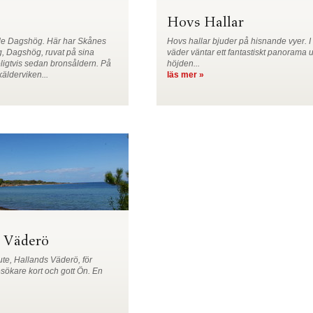
Hovs Hallar
e Dagshög. Här har Skånes
Hovs hallar bjuder på hisnande vyer. I 
g, Dagshög, ruvat på sina
väder väntar ett fantastiskt panorama 
oligtvis sedan bronsåldern. På
höjden...
älderviken...
läs mer »
 Väderö
ute, Hallands Väderö, för
ökare kort och gott Ön. En