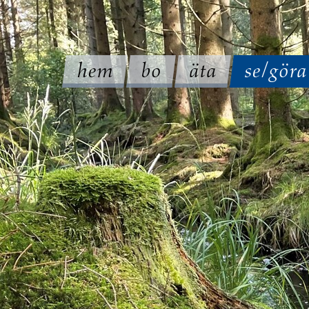
hem
bo
äta
se/göra