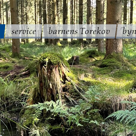
service
barnens Torekov
byn