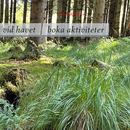
Select Language
▼
 vid havet
boka aktiviteter