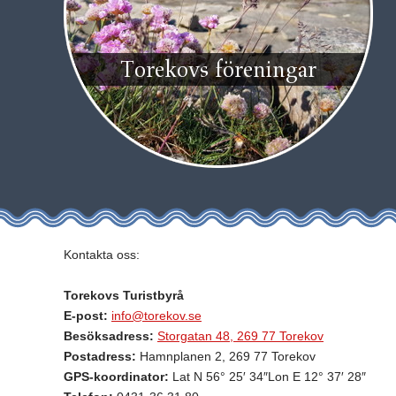
Torekovs föreningar
Kontakta oss:
Torekovs Turistbyrå
E-post:
info@torekov.se
Besöksadress:
Storgatan 48, 269 77 Torekov
Postadress:
Hamnplanen 2, 269 77 Torekov
GPS-koordinator:
Lat N 56° 25′ 34″Lon E 12° 37′ 28″