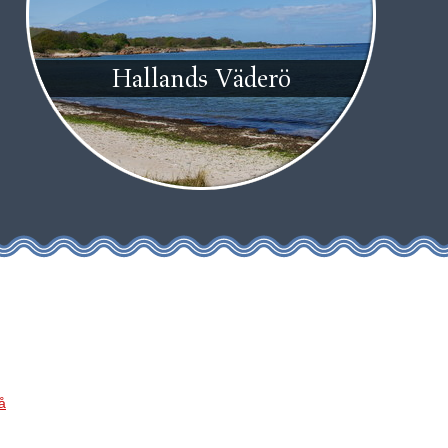
Hallands Väderö
å