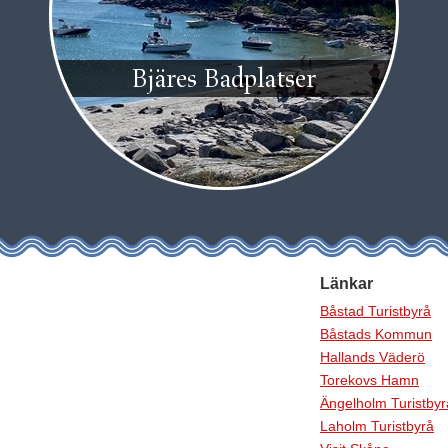
Bjäres Badplatser
Länkar
Båstad Turistbyrå
Båstads Kommun
Hallands Väderö
Torekovs Hamn
Ängelholm Turistbyr
Laholm Turistbyrå